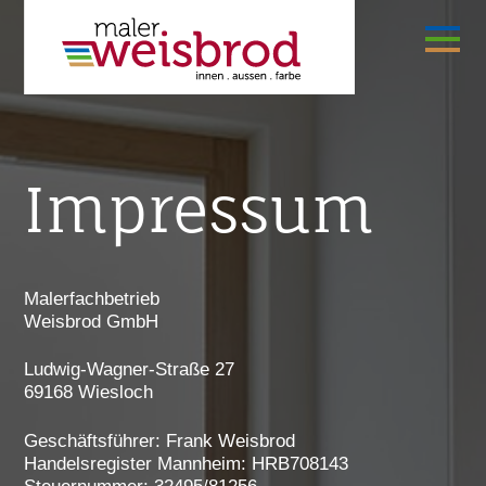
Start.
Leistungen.
Malerarbeiten
Tapezier- & Lackierarbeiten
Trockenbau
Wandgestaltung
Bodengestaltung
Aussenanstriche
Fassadenrenovierungen
Beratung & Showroom.
Dämm- und Verputzarbeiten
Angebotserstellung.
Referenzen.
Über uns.
Kontakt.
Impressum.
Datenschutz.
Impressum
Malerfachbetrieb
Weisbrod GmbH
Ludwig-Wagner-Straße 27
69168 Wiesloch
Geschäftsführer: Frank Weisbrod
Handelsregister Mannheim: HRB708143